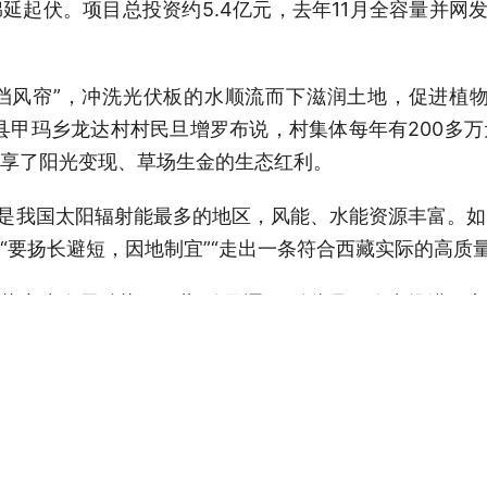
起伏。项目总投资约5.4亿元，去年11月全容量并网发
“挡风帘”，冲洗光伏板的水顺流而下滋润土地，促进植
县甲玛乡龙达村村民旦增罗布说，村集体每年有200多
享了阳光变现、草场生金的生态红利。
藏是我国太阳辐射能最多的地区，风能、水能资源丰富。
“要扬长避短，因地制宜”“走出一条符合西藏实际的高质量
势变为发展胜势，西藏“追风逐日”劲头足，奋力推进国
元的雅鲁藏布江下游水电工程、总投资约532亿元的藏粤直
015年首次“藏电外送”以来，西藏累计实现清洁能源电量
范围已覆盖19个省份。
所系，行之所至。2025年，习近平总书记的考察足迹