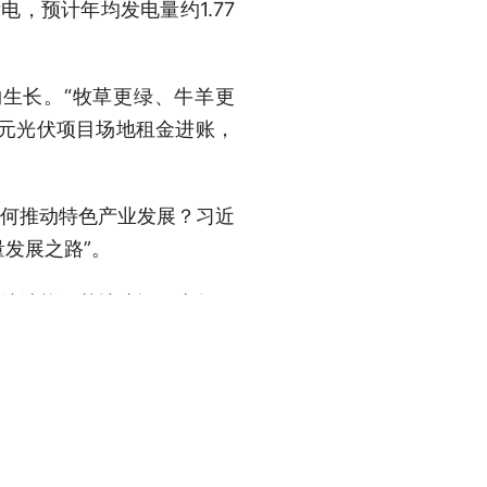
电，预计年均发电量约1.77
物生长。“牧草更绿、牛羊更
万元光伏项目场地租金进账，
如何推动特色产业发展？习近
发展之路”。
家清洁能源基地建设。去年下
流输电工程相继启动建设。
外送164亿千瓦时，相当于减
遍布大江南北，地方特色产业