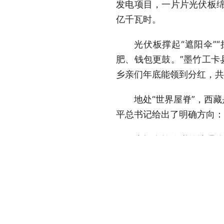
发电项目，一片片光伏板绵延
亿千瓦时。
光伏板撑起“遮阳伞”
肥、钱包更鼓。”墨竹工卡
乡亲们年底能领到分红，共
地处“世界屋脊”，西
平总书记给出了明确方向：
为把自然馈赠的地理优
半年，总投资约1.2万亿
绿电奔涌出高原，自2
排二氧化碳约1414万吨，
山一程，水一程，心之