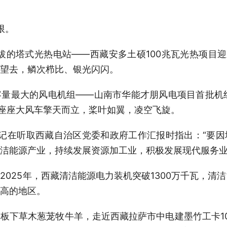
限。
海拔的塔式光热电站——西藏安多土硕100兆瓦光热项目迎
望去，鳞次栉比、银光闪闪。
机容量最大的风电机组——山南市华能才朋风电项目首批机
一座座大风车擎天而立，桨叶如翼，凌空飞旋。
记在听取西藏自治区党委和政府工作汇报时指出：“要
洁能源产业，持续发展资源加工业，积极发展现代服务业
2025年，西藏清洁能源电力装机突破1300万千瓦，清
高的地区。
板下草木葱茏牧牛羊，走近西藏拉萨市中电建墨竹工卡1