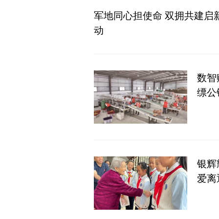
军地同心担使命 双拥共建启新
动
数智
缥公
银辉
爱离