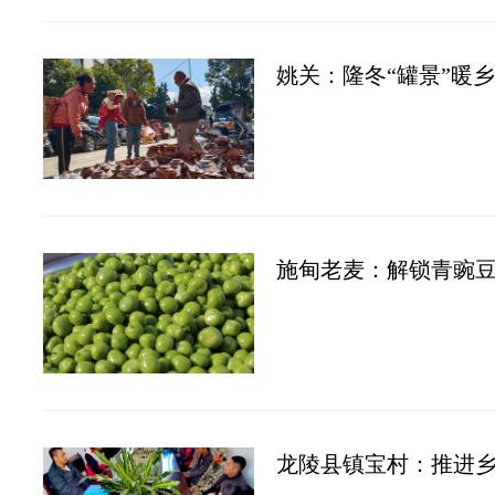
姚关：隆冬“罐景”暖
施甸老麦：解锁青豌豆
龙陵县镇宝村：推进乡