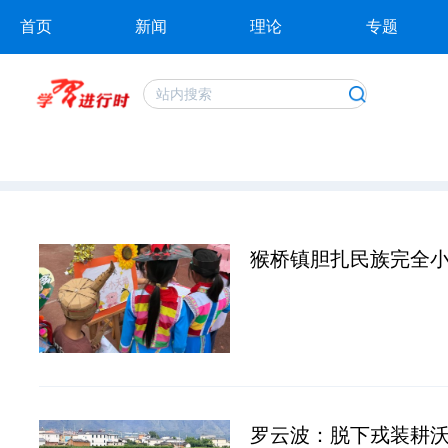
首页
新闻
理论
专题
猴桥镇胆扎民族完全
罗云波：脱下戎装耕沃