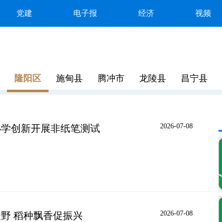
党建
电子报
经济
视频
隆阳区
施甸县
腾冲市
龙陵县
昌宁县
2026-07-08
小学创新开展非纸笔测试
2026-07-08
野 稻种飘香促振兴