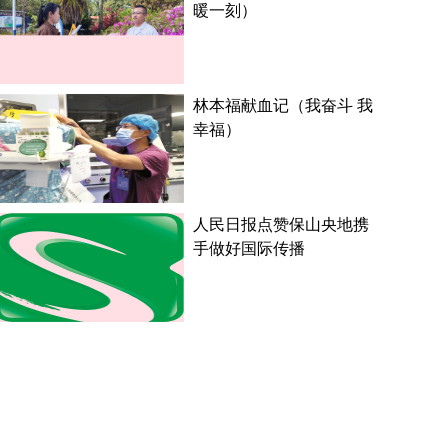
暖一刻）
林本福献血记（我奋斗 我
幸福）
人民日报点赞保山央地携
手做好国际传播