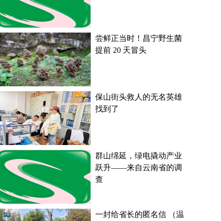
尝鲜正当时！昌宁野生菌
提前 20 天冒头
保山街头救人的无名英雄
找到了
群山绵延，绿电撬动产业
跃升——来自云南省的调
查
一封给省长的匿名信 （温