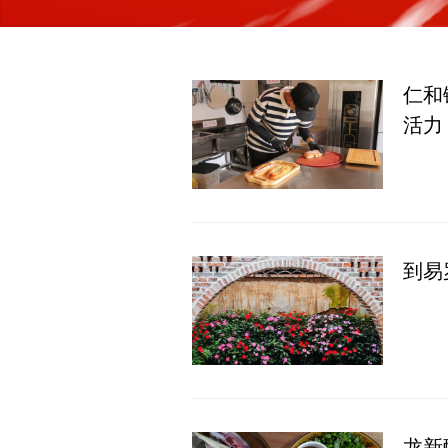
仁和
活力
到易
龙新