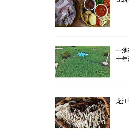
一池荷香承匠心
十年
龙江