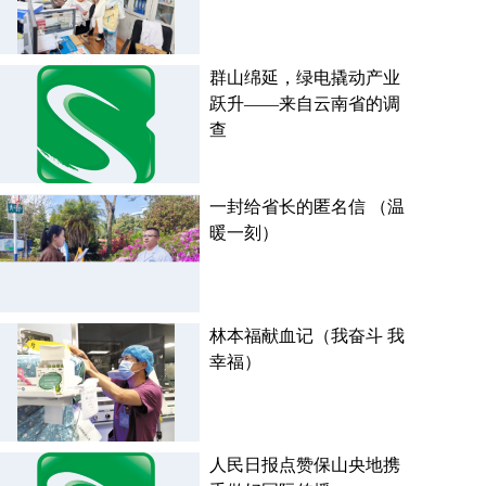
群山绵延，绿电撬动产业
跃升——来自云南省的调
查
一封给省长的匿名信 （温
暖一刻）
林本福献血记（我奋斗 我
幸福）
人民日报点赞保山央地携