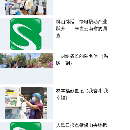
群山绵延，绿电撬动产业
跃升——来自云南省的调
查
一封给省长的匿名信 （温
暖一刻）
林本福献血记（我奋斗 我
幸福）
人民日报点赞保山央地携