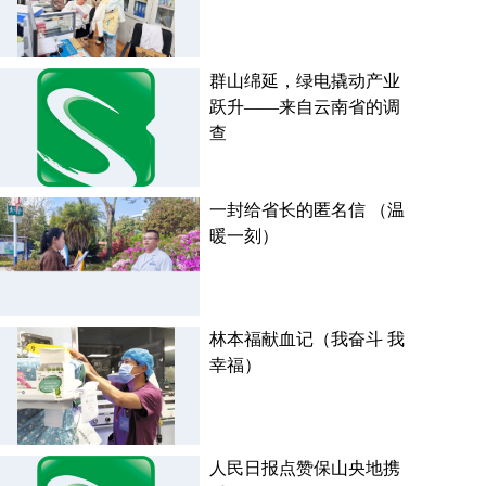
群山绵延，绿电撬动产业
跃升——来自云南省的调
查
一封给省长的匿名信 （温
暖一刻）
林本福献血记（我奋斗 我
幸福）
人民日报点赞保山央地携