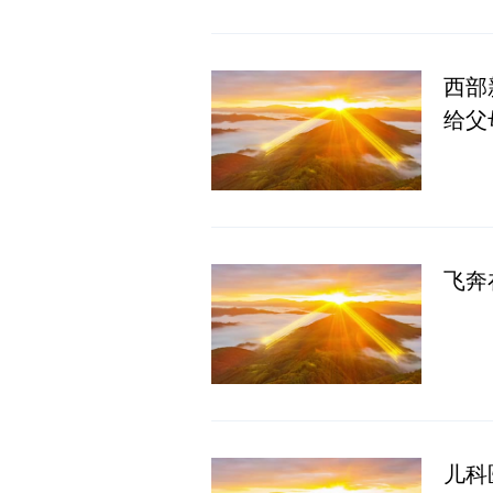
西部
给父
飞奔
儿科