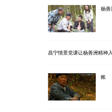
杨善
昌宁情景党课让杨善洲精神
账