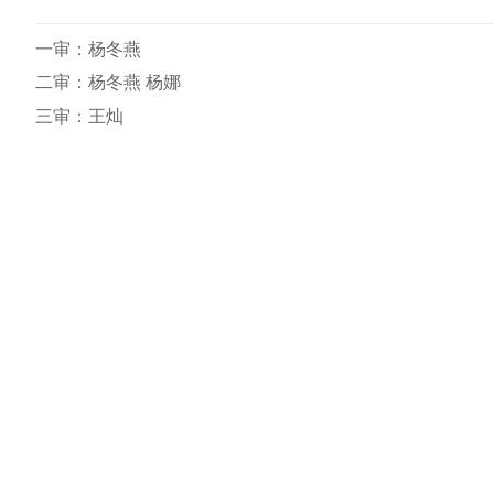
一审：
杨冬燕
二审：杨冬燕 杨娜
三审：王灿