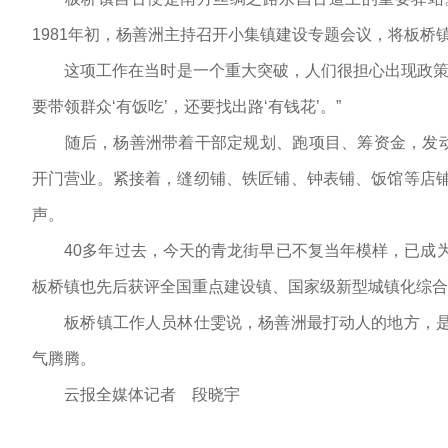
1981年初，杨善洲主持召开小集镇建设专题会议，将板
这项工作在当时是一个重大突破，人们很担心出现政策风
要带领群众‘有饭吃’，还要找出路‘有钱花’。”
随后，杨善洲带着干部定规划、跑项目、筹资金，发动群
开门营业。紧接着，缝纫铺、铁匠铺、钟表铺、饭馆等店
声。
40多年过去，今天的青龙街早已不复当年模样，已成为
板桥镇也先后获评全国重点建设镇、国家级新型城镇化综合
板桥镇工作人员林仕雯说，杨善洲最打动人的地方，是
气腾腾。
云报全媒体记者 段晓宇