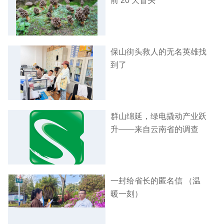
前 20 天冒头
保山街头救人的无名英雄找
到了
群山绵延，绿电撬动产业跃
升——来自云南省的调查
一封给省长的匿名信 （温
暖一刻）