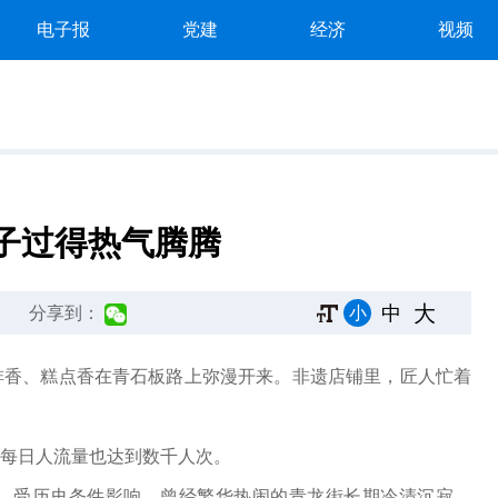
电子报
党建
经济
视频
子过得热气腾腾
大
中
小
分享到：
香、糕点香在青石板路上弥漫开来。非遗店铺里，匠人忙着
。
每日人流量也达到数千人次。
受历史条件影响，曾经繁华热闹的青龙街长期冷清沉寂。