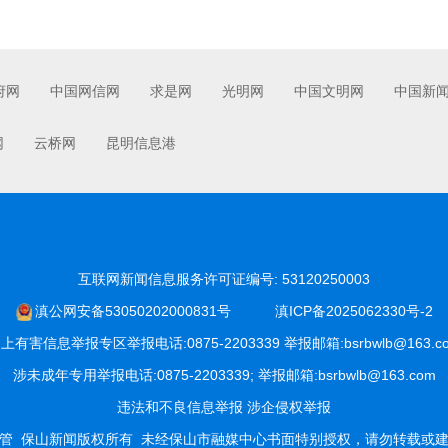
府网
中国网信网
求是网
光明网
中国文明网
中国新
网
云桥网
昆明信息港
互联网新闻信息服务许可证编号: 53120250003
滇公网安备53050202000831号
滇ICP备2025062330号-2
上有害信息举报专区举报电话:0875-2203339 举报邮箱:bsrbwlb@163.c
涉未成年专用举报电话:0875-2203339; 举报邮箱:bsrbwlb@163.com
违法和不良信息举报
涉企侵权举报
管
保山新闻版权所有
未经保山市融媒中心书面特别授权，请勿转载或