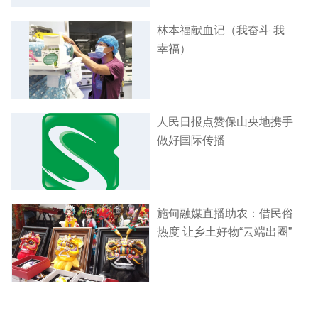
林本福献血记（我奋斗 我
幸福）
人民日报点赞保山央地携手
做好国际传播
施甸融媒直播助农：借民俗
热度 让乡土好物“云端出圈”