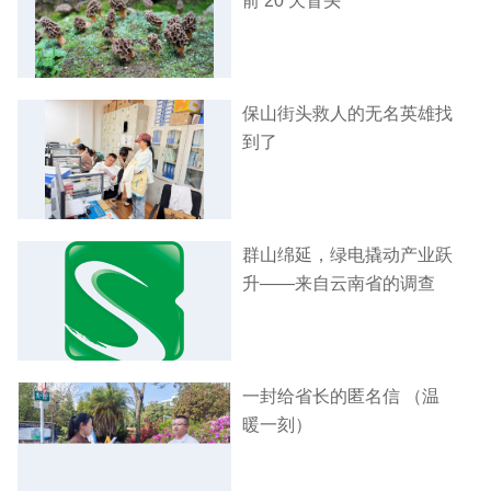
前 20 天冒头
保山街头救人的无名英雄找
到了
群山绵延，绿电撬动产业跃
升——来自云南省的调查
一封给省长的匿名信 （温
暖一刻）