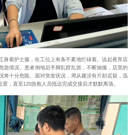
正身着护士服，在工位上有条不紊地忙碌着。说起夜宵店
危急情况。患者倒地后手脚乱蹬乱抓，不断抽搐，店里的
况将十分危险。面对突发状况，周从建没有片刻迟疑，迅
置，直至120急救人员抵达完成交接后才默默离场。