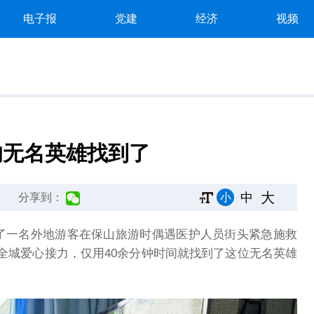
电子报
党建
经济
视频
的无名英雄找到了
大
中
小
分享到：
述了一名外地游客在保山旅游时偶遇医护人员街头紧急施救
全城爱心接力，仅用40余分钟时间就找到了这位无名英雄
。