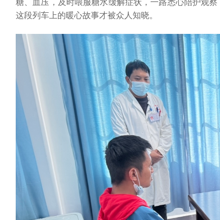
糖、血压，及时喂服糖水缓解症状，一路悉心陪护观察
这段列车上的暖心故事才被众人知晓。