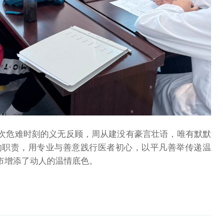
次危难时刻的义无反顾，周从建没有豪言壮语，唯有默默
的职责，用专业与善意践行医者初心，以平凡善举传递温
市增添了动人的温情底色。