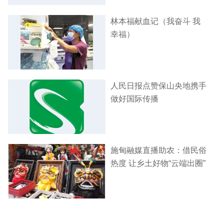
林本福献血记（我奋斗 我
幸福）
人民日报点赞保山央地携手
做好国际传播
施甸融媒直播助农：借民俗
热度 让乡土好物“云端出圈”