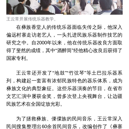
王云常开展传统乐器教学。
在彝族香堂人的传统乐器面临失传之际，他深入
偏远村寨走访老艺人，一头扎进民族乐器制作技艺的
研究之中。自2000年以来，他在传统乐器改良方面取
得了斐然的成绩，其中“酒醉筒”经他精心改良后获得了
国家专利。
王云常还开发了“地鼓”“竹弦琴”等土巴拉乐器系
列，构建起一套富有浓郁民族特色的器乐体系，成为
彝族文化的典型象征。这些乐器演奏的节目，在省市
文艺汇演中屡获金奖，曾多次登上央视舞台，让边疆
民族艺术在全国绽放光彩。
为了拯救彝族、傈僳族的民间音乐，王云常深入
民间搜集整理出60余首民间音乐，改编创作了《彝寨