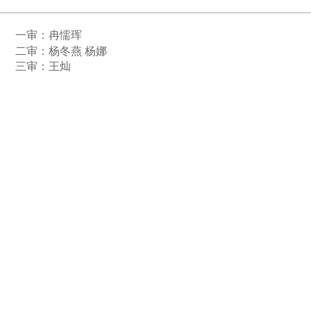
一审：
冉懦珲
二审：杨冬燕 杨娜
三审：王灿