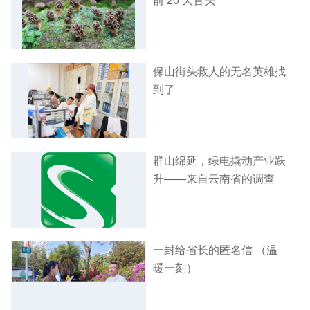
前 20 天冒头
保山街头救人的无名英雄找
到了
群山绵延，绿电撬动产业跃
升——来自云南省的调查
一封给省长的匿名信 （温
暖一刻）