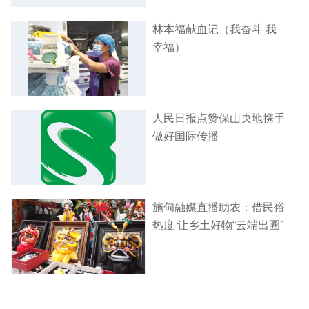
林本福献血记（我奋斗 我
幸福）
人民日报点赞保山央地携手
做好国际传播
施甸融媒直播助农：借民俗
热度 让乡土好物“云端出圈”