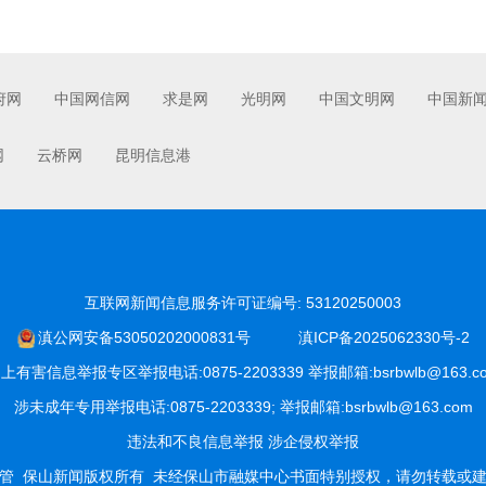
府网
中国网信网
求是网
光明网
中国文明网
中国新
网
云桥网
昆明信息港
互联网新闻信息服务许可证编号: 53120250003
滇公网安备53050202000831号
滇ICP备2025062330号-2
上有害信息举报专区举报电话:0875-2203339 举报邮箱:bsrbwlb@163.c
涉未成年专用举报电话:0875-2203339; 举报邮箱:bsrbwlb@163.com
违法和不良信息举报
涉企侵权举报
管
保山新闻版权所有
未经保山市融媒中心书面特别授权，请勿转载或