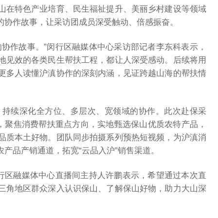
山在特色产业培育、民生福祉提升、美丽乡村建设等领域
的协作故事，让采访团成员深受触动、倍感振奋。
的协作故事。”闵行区融媒体中心采访部记者李东科表示，
地见效的各类民生帮扶工程，都让人深受感动。后续将用
更多人读懂沪滇协作的深刻内涵，见证跨越山海的帮扶情
点，持续深化全方位、多层次、宽领域的协作。此次赴保采
牌，聚焦消费帮扶重点方向，实地甄选保山优质农特产品，
品质本土好物。团队同步拍摄系列预热短视频，为沪滇消
产品产销通道，拓宽“云品入沪”销售渠道。
闵行区融媒体中心直播间主持人许鹏表示，希望通过本次直
三角地区群众深入认识保山、了解保山好物，助力大山深
。