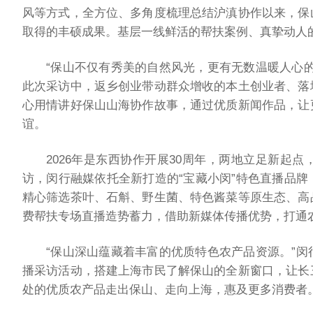
风等方式，全方位、多角度梳理总结沪滇协作以来，保
取得的丰硕成果。基层一线鲜活的帮扶案例、真挚动人
“保山不仅有秀美的自然风光，更有无数温暖人心
此次采访中，返乡创业带动群众增收的本土创业者、落
心用情讲好保山山海协作故事，通过优质新闻作品，让
谊。
2026年是东西协作开展30周年，两地立足新起
访，闵行融媒依托全新打造的“宝藏小闵”特色直播品
精心筛选茶叶、石斛、野生菌、特色酱菜等原生态、高
费帮扶专场直播造势蓄力，借助新媒体传播优势，打通农
“保山深山蕴藏着丰富的优质特色农产品资源。”
播采访活动，搭建上海市民了解保山的全新窗口，让长
处的优质农产品走出保山、走向上海，惠及更多消费者