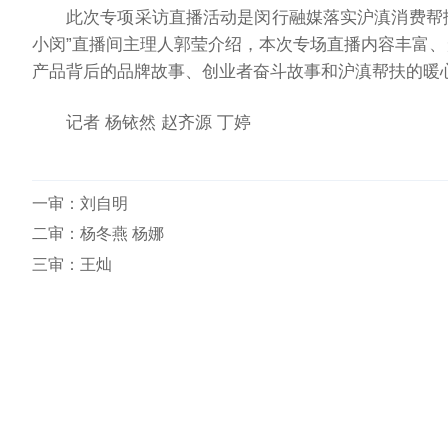
此次专项采访直播活动是闵行融媒落实沪滇消费帮扶
小闵”直播间主理人郭莹介绍，本次专场直播内容丰富
产品背后的品牌故事、创业者奋斗故事和沪滇帮扶的暖
记者 杨铱然 赵齐源 丁婷
一审：
刘自明
二审：杨冬燕 杨娜
三审：王灿