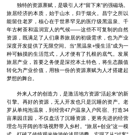
独特的资源禀赋，是吸引人才“留下来”的强磁场。
旅居经济的本质，始于山水，归于烟火。昌宁之所以
能留住老罗，核心在于世界罕见的医疗级黑温泉、千
年古树茶和温润宜人的气候——这些不可复制的自然
资源，既满足了人们康养旅居的初级需求，也为产业
深度开发提供了无限空间。当“黑温泉+慢生活”成为一
种可触摸的生活范式，人才便有了扎根的底气。发展
旅居产业，首要之务便是深挖本土特色，将生态颜值
转化为产业价值，用独一份的资源禀赋为人才搭建起
梦想的舞台。
外来人才的创造力，是激活地方资源“活起来”的新
引擎。再好的资源，无人开发也只是沉睡的资产。老
罗从单纯泡温泉，到经营47户温泉入户民宿、打造34
亩果园庄园，不仅盘活了沉睡资源，更将先进的经营
理念与开阔的市场视野带入乡村。“旅居+创业”这一模
式，打破了传统观光旅游的浅层消费，实现了从“过客”