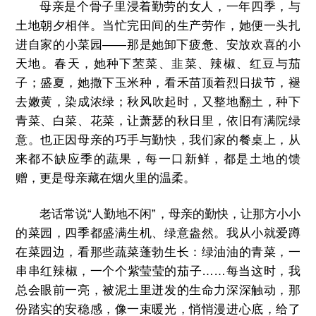
母亲是个骨子里浸着勤劳的女人，一年四季，与
土地朝夕相伴。当忙完田间的生产劳作，她便一头扎
进自家的小菜园——那是她卸下疲惫、安放欢喜的小
天地。春天，她种下苤菜、韭菜、辣椒、红豆与茄
子；盛夏，她撒下玉米种，看禾苗顶着烈日拔节，褪
去嫩黄，染成浓绿；秋风吹起时，又整地翻土，种下
青菜、白菜、花菜，让萧瑟的秋日里，依旧有满院绿
意。也正因母亲的巧手与勤快，我们家的餐桌上，从
来都不缺应季的蔬果，每一口新鲜，都是土地的馈
赠，更是母亲藏在烟火里的温柔。
老话常说“人勤地不闲”，母亲的勤快，让那方小小
的菜园，四季都盛满生机、绿意盎然。我从小就爱蹲
在菜园边，看那些蔬菜蓬勃生长：绿油油的青菜，一
串串红辣椒，一个个紫莹莹的茄子……每当这时，我
总会眼前一亮，被泥土里迸发的生命力深深触动，那
份踏实的安稳感，像一束暖光，悄悄漫进心底，给了