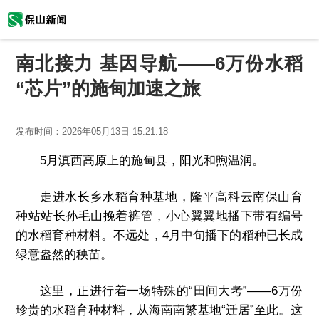
南北接力 基因导航——6万份水稻
“芯片”的施甸加速之旅
发布时间：
2026年05月13日 15:21:18
5月滇西高原上的施甸县，阳光和煦温润。
走进水长乡水稻育种基地，隆平高科云南保山育
种站站长孙毛山挽着裤管，小心翼翼地播下带有编号
的水稻育种材料。不远处，4月中旬播下的稻种已长成
绿意盎然的秧苗。
这里，正进行着一场特殊的“田间大考”——6万份
珍贵的水稻育种材料，从海南南繁基地“迁居”至此。这