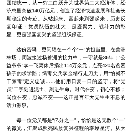
团结统一，从一穷二白跃升为世界第二大经济体，经
济总量突破140万亿元，创造了经济快速发展和社会长
期稳定的奇迹。从站起来、富起来到强起来，历史反
复印证：党员队伍的壮大，是凝聚力、战斗力的彰
显，更是强国复兴的坚强组织保证。
这份密码，更闪耀在一个个“一”的担当里。在善洲
林场，周波接过杨善洲的接力棒，一守就是36年；“公
益爷爷”李一飞离休后捐出114万余元，点亮420名贫困
孩子的求学路；缉毒尖兵李金精行走刀尖，用“怕就不
干禁毒”定义忠诚……他们用日复一日的坚守，将“党
员”二字刻进泥土、刻进生命。时代在变，初心不移；
岗位在变，忠诚不变——这正是百年大党生生不息的
活力源泉。
每一位党员都是“亿分之一”，恰恰是这无数个“一”
的微光，汇聚成照亮民族复兴征程的璀璨星河。从大