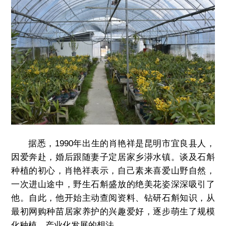
据悉，1990年出生的肖艳祥是昆明市宜良县人，
因爱奔赴，婚后跟随妻子定居家乡漭水镇。谈及石斛
种植的初心，肖艳祥表示，自己素来喜爱山野自然，
一次进山途中，野生石斛盛放的绝美花姿深深吸引了
他。自此，他开始主动查阅资料、钻研石斛知识，从
最初网购种苗居家养护的兴趣爱好，逐步萌生了规模
化种植、产业化发展的想法。