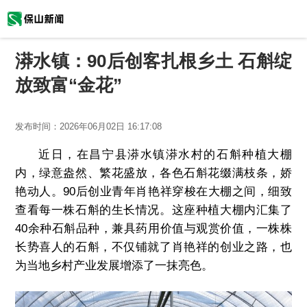
漭水镇：90后创客扎根乡土 石斛绽
放致富“金花”
发布时间：
2026年06月02日 16:17:08
近日，在昌宁县漭水镇漭水村的石斛种植大棚
内，绿意盎然、繁花盛放，各色石斛花缀满枝条，娇
艳动人。90后创业青年肖艳祥穿梭在大棚之间，细致
查看每一株石斛的生长情况。这座种植大棚内汇集了
40余种石斛品种，兼具药用价值与观赏价值，一株株
长势喜人的石斛，不仅铺就了肖艳祥的创业之路，也
为当地乡村产业发展增添了一抹亮色。