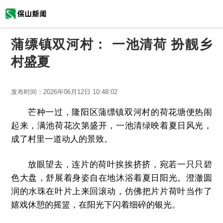
蒲缥镇双河村： 一池清荷 扮靓乡
村盛夏
发布时间：
2026年06月12日 10:48:02
芒种一过，隆阳区蒲缥镇双河村的荷花塘便热闹
起来，满池荷花次第盛开，一池清绿映着夏日风光，
成了村里一道动人的景致。
放眼望去，连片的荷叶挨挨挤挤，宛若一只只碧
色大盘，舒展着身姿自在地沐浴着夏日阳光。澄澈圆
润的水珠在叶片上来回滚动，仿佛把片片荷叶当作了
嬉戏休憩的摇篮，在阳光下闪着细碎的银光。