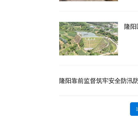
隆阳
隆阳靠前监督筑牢安全防汛